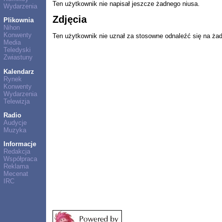
Ten użytkownik nie napisał jeszcze żadnego niusa.
Wydarzenia
Zdjęcia
Plikownia
Nihon
Konwenty
Ten użytkownik nie uznał za stosowne odnaleźć się na ża
Media
Teledyski
Zwiastuny
Kalendarz
Rynek
Konwenty
Wydarzenia
Telewizja
Radio
Audycje
Muzyka
Informacje
Redakcja
Współpraca
Reklama
Mecenat
IRC