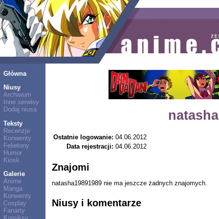
Główna
Niusy
Archiwum
Inne serwisy
Dodaj niusa
natash
Teksty
Recenzje
Ostatnie logowanie:
04.06.2012
Konwenty
Felietony
Data rejestracji:
04.06.2012
Humor
Kiosk
Znajomi
Galerie
Anime
natasha19891989 nie ma jeszcze żadnych znajomych.
Manga
Konwenty
Niusy i komentarze
Cosplay
Fanarty
Komiksy