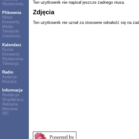
Ten użytkownik nie napisał jeszcze żadnego niusa.
Wydarzenia
Zdjęcia
Plikownia
Nihon
Konwenty
Ten użytkownik nie uznał za stosowne odnaleźć się na ża
Media
Teledyski
Zwiastuny
Kalendarz
Rynek
Konwenty
Wydarzenia
Telewizja
Radio
Audycje
Muzyka
Informacje
Redakcja
Współpraca
Reklama
Mecenat
IRC