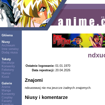
Główna
Niusy
Archiwum
Inne serwisy
Dodaj niusa
ndxu
Teksty
Recenzje
Ostatnie logowanie:
01.01.1970
Konwenty
Felietony
Data rejestracji:
20.04.2026
Humor
Kiosk
Znajomi
Galerie
Anime
ndxuoowusj nie ma jeszcze żadnych znajomych.
Manga
Konwenty
Niusy i komentarze
Cosplay
Fanarty
Komiksy