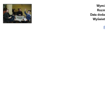
Wymia
Rozm
Data doda
Wyświet
P