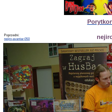
Porytkon
Poprzedni:
nejir
nejiro-avantar-050