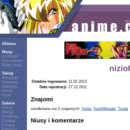
Główna
Niusy
Archiwum
Inne serwisy
Dodaj niusa
nizi
Teksty
Recenzje
Ostatnie logowanie:
11.02.2013
Konwenty
Felietony
Data rejestracji:
27.12.2011
Humor
Kiosk
Znajomi
Galerie
Anime
niziołkówna ma 3 znajomych:
Sojita
,
SushiWasabi
,
Tsuda
Manga
Konwenty
Niusy i komentarze
Cosplay
Fanarty
Komiksy