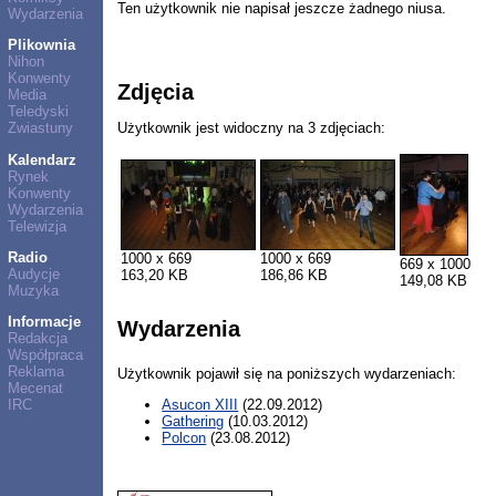
Ten użytkownik nie napisał jeszcze żadnego niusa.
Wydarzenia
Plikownia
Nihon
Konwenty
Zdjęcia
Media
Teledyski
Użytkownik jest widoczny na 3 zdjęciach:
Zwiastuny
Kalendarz
Rynek
Konwenty
Wydarzenia
Telewizja
Radio
1000 x 669
1000 x 669
669 x 1000
Audycje
163,20 KB
186,86 KB
149,08 KB
Muzyka
Informacje
Wydarzenia
Redakcja
Współpraca
Reklama
Użytkownik pojawił się na poniższych wydarzeniach:
Mecenat
IRC
Asucon XIII
(22.09.2012)
Gathering
(10.03.2012)
Polcon
(23.08.2012)