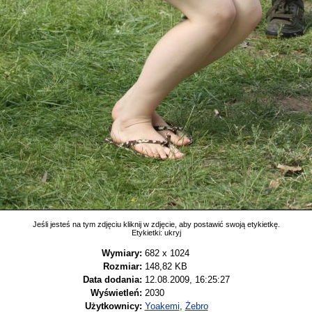
Jeśli jesteś na tym zdjęciu kliknij w zdjęcie, aby postawić swoją etykietkę.
Etykietki:
ukryj
Wymiary:
682 x 1024
Rozmiar:
148,82 KB
Data dodania:
12.08.2009, 16:25:27
Wyświetleń:
2030
Użytkownicy:
Yoakemi
,
Żebro