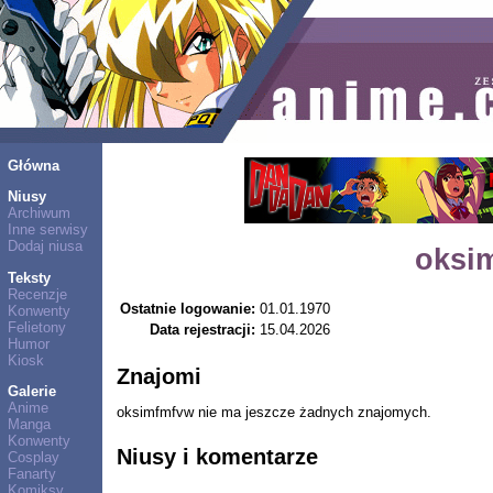
Główna
Niusy
Archiwum
Inne serwisy
Dodaj niusa
oksi
Teksty
Recenzje
Ostatnie logowanie:
01.01.1970
Konwenty
Felietony
Data rejestracji:
15.04.2026
Humor
Kiosk
Znajomi
Galerie
Anime
oksimfmfvw nie ma jeszcze żadnych znajomych.
Manga
Konwenty
Niusy i komentarze
Cosplay
Fanarty
Komiksy