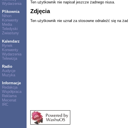
Ten użytkownik nie napisał jeszcze żadnego niusa.
Wydarzenia
Zdjęcia
Plikownia
Nihon
Konwenty
Ten użytkownik nie uznał za stosowne odnaleźć się na ża
Media
Teledyski
Zwiastuny
Kalendarz
Rynek
Konwenty
Wydarzenia
Telewizja
Radio
Audycje
Muzyka
Informacje
Redakcja
Współpraca
Reklama
Mecenat
IRC