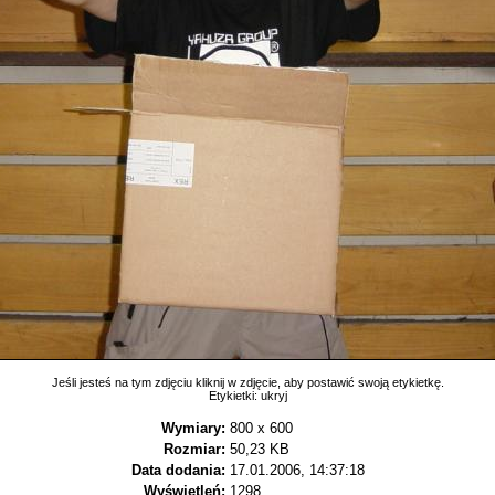
Jeśli jesteś na tym zdjęciu kliknij w zdjęcie, aby postawić swoją etykietkę.
Etykietki:
ukryj
Wymiary:
800 x 600
Rozmiar:
50,23 KB
Data dodania:
17.01.2006, 14:37:18
Wyświetleń:
1298