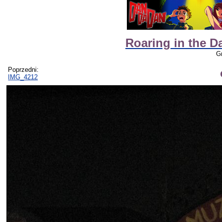
Roaring in the D
G
Poprzedni:
IMG_4212