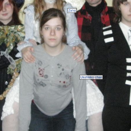
Ze'ro
UkeNeko-chan