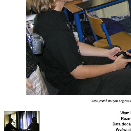
Jeśli jesteś na tym zdjęciu k
Wymi
Rozm
Data doda
Wyświet