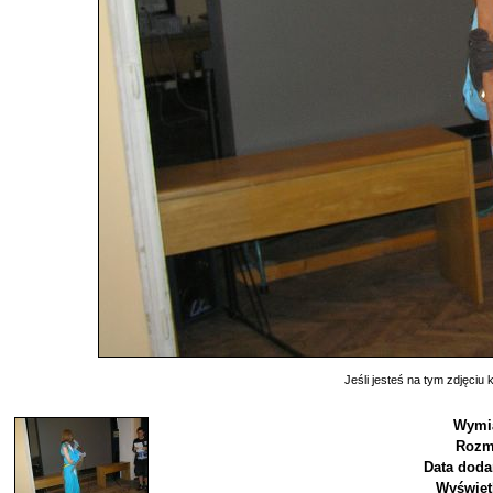
Jeśli jesteś na tym zdjęciu k
Wymi
Rozm
Data doda
Wyświet