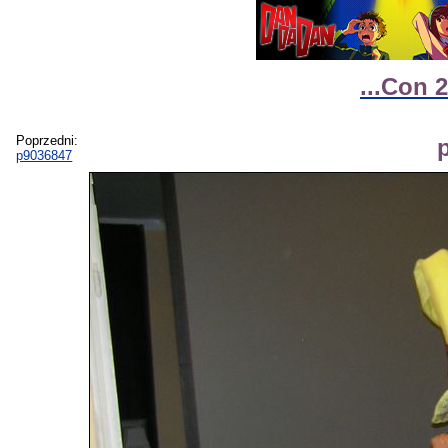
...Con 2
Poprzedni:
p9036847