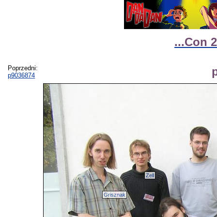
...Con 2
Poprzedni:
p9036874
Zell
Grisznak