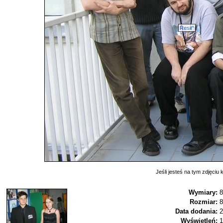
Resil^
Jeśli jesteś na tym zdjęciu k
Wymiary:
8
Rozmiar:
8
Data dodania:
2
Wyświetleń:
1