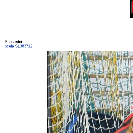
Poprzedni:
pcela SL383712