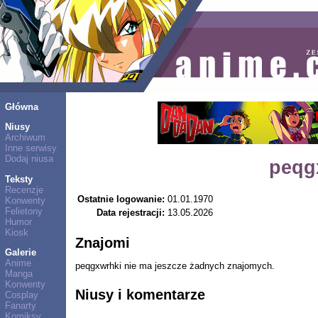
Główna
Niusy
Archiwum
Inne serwisy
Dodaj niusa
peqg
Teksty
Recenzje
Ostatnie logowanie:
01.01.1970
Konwenty
Felietony
Data rejestracji:
13.05.2026
Humor
Kiosk
Znajomi
Galerie
Anime
peqgxwrhki nie ma jeszcze żadnych znajomych.
Manga
Konwenty
Niusy i komentarze
Cosplay
Fanarty
Komiksy