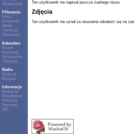
Ten użytkownik nie napisał jeszcze żadnego niusa.
Wydarzenia
Zdjęcia
Plikownia
Nihon
Konwenty
Ten użytkownik nie uznał za stosowne odnaleźć się na ża
Media
Teledyski
Zwiastuny
Kalendarz
Rynek
Konwenty
Wydarzenia
Telewizja
Radio
Audycje
Muzyka
Informacje
Redakcja
Współpraca
Reklama
Mecenat
IRC