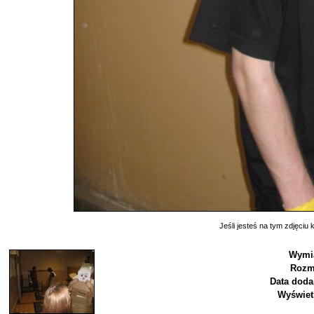
Jeśli jesteś na tym zdjęciu k
Wymia
Rozm
Data doda
Wyświet