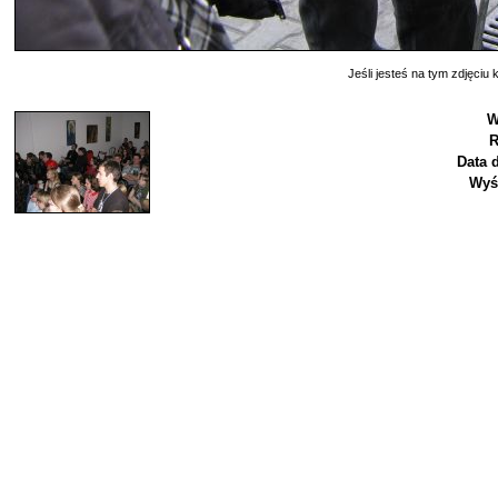
Jeśli jesteś na tym zdjęciu k
W
R
Data 
Wyś