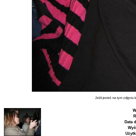
Jeśli jesteś na tym zdjęciu k
W
R
Data 
Wyśw
Użytk