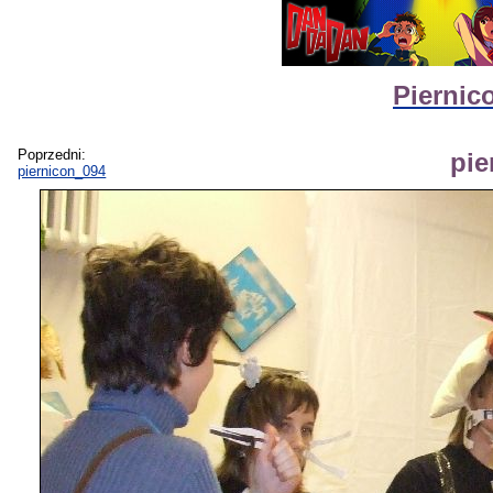
Piernic
Poprzedni:
pie
piernicon_094