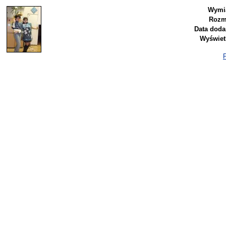
Wymia
Rozm
Data doda
Wyświet
P