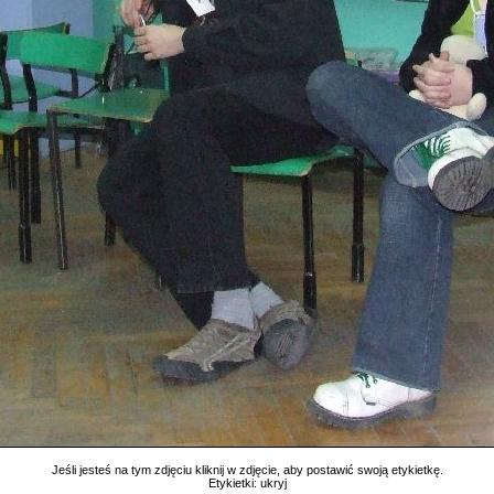
Jeśli jesteś na tym zdjęciu kliknij w zdjęcie, aby postawić swoją etykietkę.
Etykietki:
ukryj