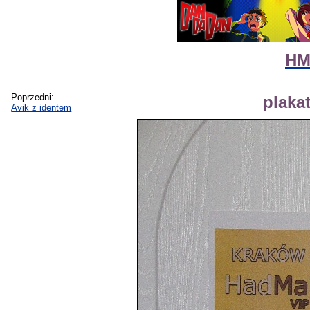
HM
Poprzedni:
plaka
Avik z identem