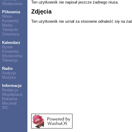
Ten użytkownik nie napisał jeszcze żadnego niusa.
Wydarzenia
Zdjęcia
Plikownia
Nihon
Konwenty
Ten użytkownik nie uznał za stosowne odnaleźć się na ża
Media
Teledyski
Zwiastuny
Kalendarz
Rynek
Konwenty
Wydarzenia
Telewizja
Radio
Audycje
Muzyka
Informacje
Redakcja
Współpraca
Reklama
Mecenat
IRC