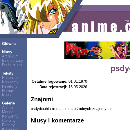
Główna
Niusy
Archiwum
Inne serwisy
Dodaj niusa
psdy
Teksty
Recenzje
Ostatnie logowanie:
01.01.1970
Konwenty
Felietony
Data rejestracji:
13.05.2026
Humor
Kiosk
Znajomi
Galerie
Anime
psdydiouht nie ma jeszcze żadnych znajomych.
Manga
Konwenty
Niusy i komentarze
Cosplay
Fanarty
Komiksy