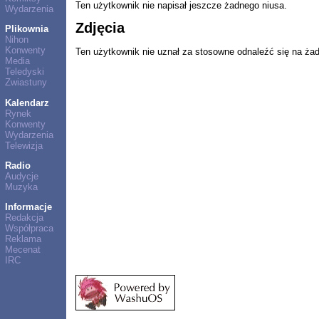
Ten użytkownik nie napisał jeszcze żadnego niusa.
Wydarzenia
Zdjęcia
Plikownia
Nihon
Konwenty
Ten użytkownik nie uznał za stosowne odnaleźć się na ża
Media
Teledyski
Zwiastuny
Kalendarz
Rynek
Konwenty
Wydarzenia
Telewizja
Radio
Audycje
Muzyka
Informacje
Redakcja
Współpraca
Reklama
Mecenat
IRC