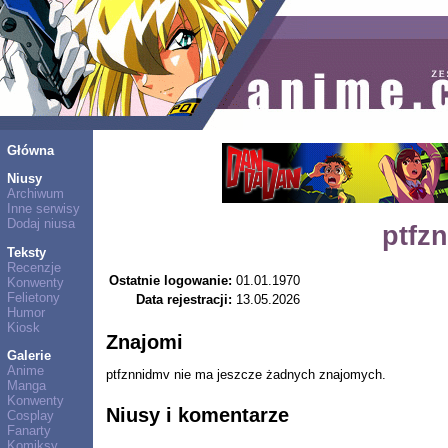
Główna
Niusy
Archiwum
Inne serwisy
Dodaj niusa
ptfz
Teksty
Recenzje
Ostatnie logowanie:
01.01.1970
Konwenty
Felietony
Data rejestracji:
13.05.2026
Humor
Kiosk
Znajomi
Galerie
Anime
ptfznnidmv nie ma jeszcze żadnych znajomych.
Manga
Konwenty
Niusy i komentarze
Cosplay
Fanarty
Komiksy