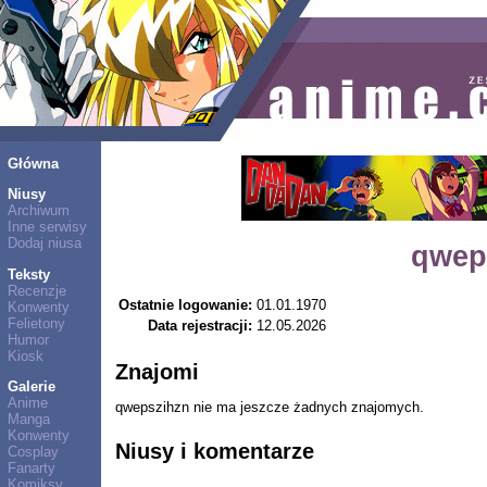
Główna
Niusy
Archiwum
Inne serwisy
Dodaj niusa
qwep
Teksty
Recenzje
Ostatnie logowanie:
01.01.1970
Konwenty
Felietony
Data rejestracji:
12.05.2026
Humor
Kiosk
Znajomi
Galerie
Anime
qwepszihzn nie ma jeszcze żadnych znajomych.
Manga
Konwenty
Niusy i komentarze
Cosplay
Fanarty
Komiksy