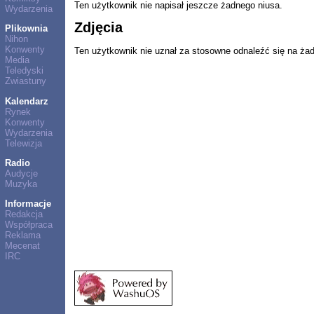
Ten użytkownik nie napisał jeszcze żadnego niusa.
Wydarzenia
Zdjęcia
Plikownia
Nihon
Konwenty
Ten użytkownik nie uznał za stosowne odnaleźć się na ża
Media
Teledyski
Zwiastuny
Kalendarz
Rynek
Konwenty
Wydarzenia
Telewizja
Radio
Audycje
Muzyka
Informacje
Redakcja
Współpraca
Reklama
Mecenat
IRC