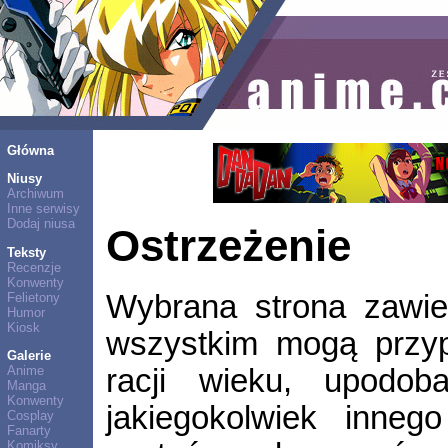
Główna
Niusy
Archiwum
Inne serwisy
Dodaj niusa
Ostrzeżenie
Teksty
Recenzje
Konwenty
Wybrana strona zawier
Felietony
Humor
Kiosk
wszystkim mogą przyp
Galerie
racji wieku, upodob
Anime
Manga
Konwenty
jakiegokolwiek inne
Cosplay
Fanarty
Komiksy