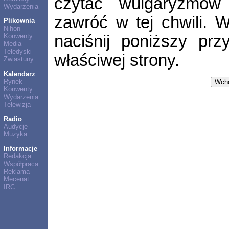
czytać wulgaryzmów 
Wydarzenia
zawróć w tej chwili.
Plikownia
Nihon
naciśnij poniższy prz
Konwenty
Media
Teledyski
właściwej strony.
Zwiastuny
Kalendarz
Rynek
Konwenty
Wydarzenia
Telewizja
Radio
Audycje
Muzyka
Informacje
Redakcja
Współpraca
Reklama
Mecenat
IRC