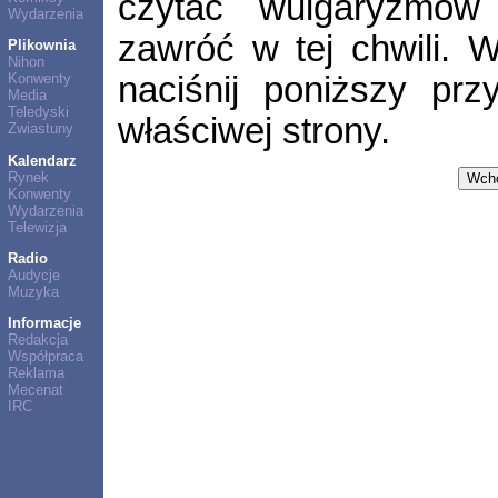
czytać wulgaryzmów 
Wydarzenia
zawróć w tej chwili.
Plikownia
Nihon
naciśnij poniższy prz
Konwenty
Media
Teledyski
właściwej strony.
Zwiastuny
Kalendarz
Rynek
Konwenty
Wydarzenia
Telewizja
Radio
Audycje
Muzyka
Informacje
Redakcja
Współpraca
Reklama
Mecenat
IRC