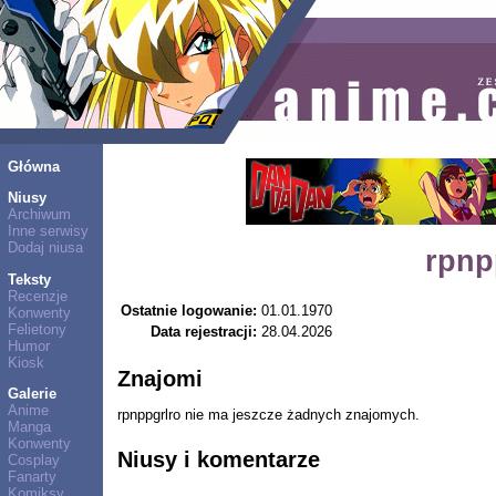
Główna
Niusy
Archiwum
Inne serwisy
Dodaj niusa
rpnp
Teksty
Recenzje
Ostatnie logowanie:
01.01.1970
Konwenty
Felietony
Data rejestracji:
28.04.2026
Humor
Kiosk
Znajomi
Galerie
Anime
rpnppgrlro nie ma jeszcze żadnych znajomych.
Manga
Konwenty
Niusy i komentarze
Cosplay
Fanarty
Komiksy