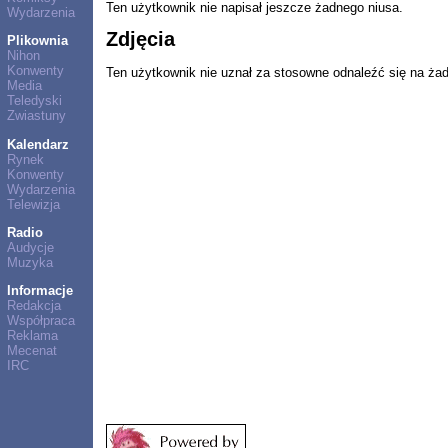
Ten użytkownik nie napisał jeszcze żadnego niusa.
Wydarzenia
Zdjęcia
Plikownia
Nihon
Konwenty
Ten użytkownik nie uznał za stosowne odnaleźć się na ża
Media
Teledyski
Zwiastuny
Kalendarz
Rynek
Konwenty
Wydarzenia
Telewizja
Radio
Audycje
Muzyka
Informacje
Redakcja
Współpraca
Reklama
Mecenat
IRC