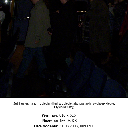
Jeśli jesteś na tym zdjęciu kliknij w zdjęcie, aby postawić swoją etykietkę.
Etykietki:
ukryj
Wymiary:
816 x 616
Rozmiar:
156,05 KB
Data dodania:
31.03.2003, 00:00:00