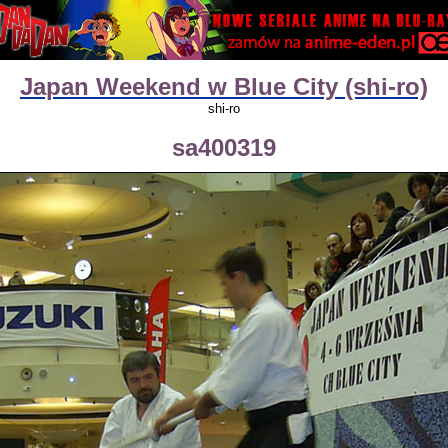
Japan Weekend w Blue City (shi-ro)
shi-ro
sa400319