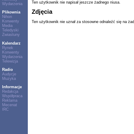
Ten użytkownik nie napisał jeszcze żadnego niusa.
Wydarzenia
Zdjęcia
Plikownia
Nihon
Konwenty
Ten użytkownik nie uznał za stosowne odnaleźć się na ża
Media
Teledyski
Zwiastuny
Kalendarz
Rynek
Konwenty
Wydarzenia
Telewizja
Radio
Audycje
Muzyka
Informacje
Redakcja
Współpraca
Reklama
Mecenat
IRC