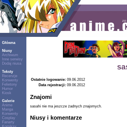
Główna
Niusy
Archiwum
Inne serwisy
Dodaj niusa
sa
Teksty
Recenzje
Ostatnie logowanie:
09.06.2012
Konwenty
Felietony
Data rejestracji:
09.06.2012
Humor
Kiosk
Znajomi
Galerie
Anime
sasahi nie ma jeszcze żadnych znajomych.
Manga
Konwenty
Niusy i komentarze
Cosplay
Fanarty
Komiksy