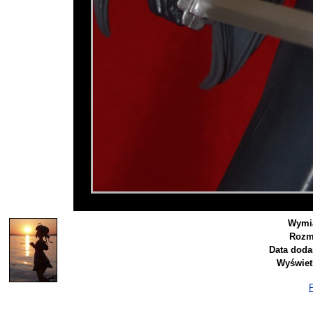
Wymia
Rozm
Data doda
Wyświet
P