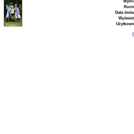
Wymia
Rozm
Data doda
Wyświet
Użytkown
P