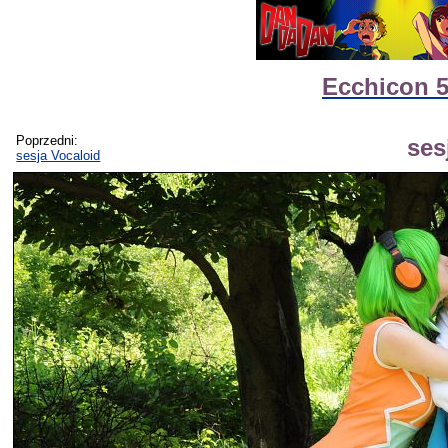
Ecchicon 5
Poprzedni:
ses
sesja Vocaloid