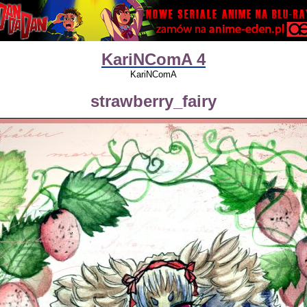
KariNComA 4
KariNComA
strawberry_fairy