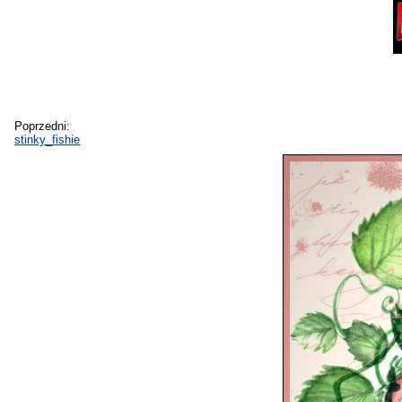
Poprzedni:
stinky_fishie