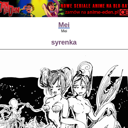
Mei
Mei
syrenka