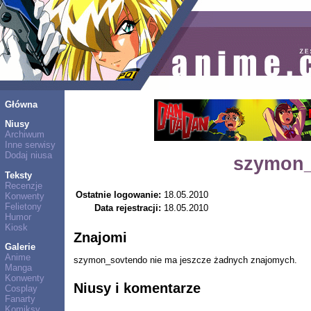
Główna
Niusy
Archiwum
Inne serwisy
Dodaj niusa
szymon_
Teksty
Recenzje
Ostatnie logowanie:
18.05.2010
Konwenty
Felietony
Data rejestracji:
18.05.2010
Humor
Kiosk
Znajomi
Galerie
Anime
szymon_sovtendo nie ma jeszcze żadnych znajomych.
Manga
Konwenty
Niusy i komentarze
Cosplay
Fanarty
Komiksy