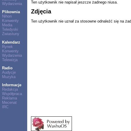
Ten użytkownik nie napisał jeszcze żadnego niusa.
Wydarzenia
Zdjęcia
Plikownia
Nihon
Konwenty
Ten użytkownik nie uznał za stosowne odnaleźć się na ża
Media
Teledyski
Zwiastuny
Kalendarz
Rynek
Konwenty
Wydarzenia
Telewizja
Radio
Audycje
Muzyka
Informacje
Redakcja
Współpraca
Reklama
Mecenat
IRC