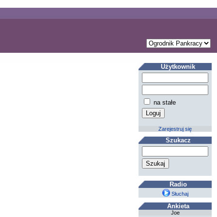
Użytkownik
na stałe
Zarejestruj się
Szukacz
Radio
Słuchaj
Ankieta
Joe