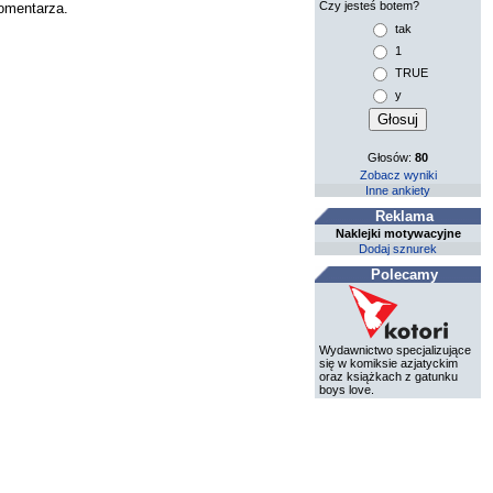
Czy jesteś botem?
komentarza.
tak
1
TRUE
y
Głosów:
80
Zobacz wyniki
Inne ankiety
Reklama
Naklejki motywacyjne
Dodaj sznurek
Polecamy
Wydawnictwo specjalizujące
się w komiksie azjatyckim
oraz książkach z gatunku
boys love.