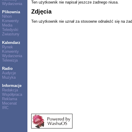
Ten użytkownik nie napisał jeszcze żadnego niusa.
Wydarzenia
Zdjęcia
Plikownia
Nihon
Konwenty
Ten użytkownik nie uznał za stosowne odnaleźć się na ża
Media
Teledyski
Zwiastuny
Kalendarz
Rynek
Konwenty
Wydarzenia
Telewizja
Radio
Audycje
Muzyka
Informacje
Redakcja
Współpraca
Reklama
Mecenat
IRC