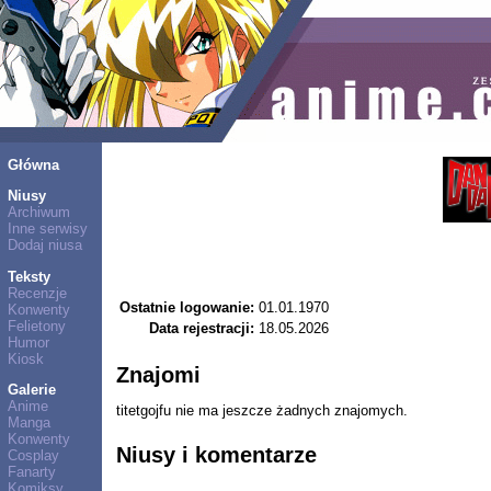
Główna
Niusy
Archiwum
Inne serwisy
Dodaj niusa
Teksty
Recenzje
Ostatnie logowanie:
01.01.1970
Konwenty
Felietony
Data rejestracji:
18.05.2026
Humor
Kiosk
Znajomi
Galerie
Anime
titetgojfu nie ma jeszcze żadnych znajomych.
Manga
Konwenty
Niusy i komentarze
Cosplay
Fanarty
Komiksy