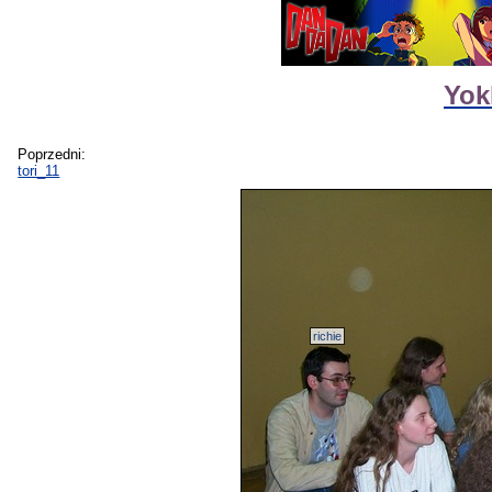
Yok
Poprzedni:
tori_11
richie