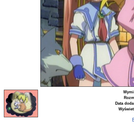
Wymi
Rozm
Data doda
Wyświet
P