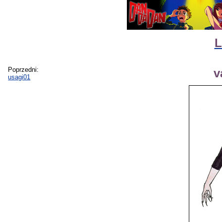
L
Poprzedni:
v
usagi01