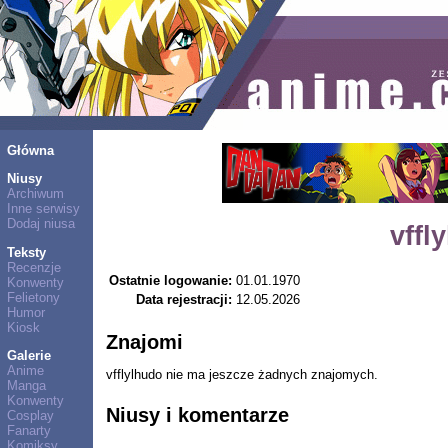
Główna
Niusy
Archiwum
Inne serwisy
Dodaj niusa
vffl
Teksty
Recenzje
Ostatnie logowanie:
01.01.1970
Konwenty
Felietony
Data rejestracji:
12.05.2026
Humor
Kiosk
Znajomi
Galerie
Anime
vfflylhudo nie ma jeszcze żadnych znajomych.
Manga
Konwenty
Niusy i komentarze
Cosplay
Fanarty
Komiksy