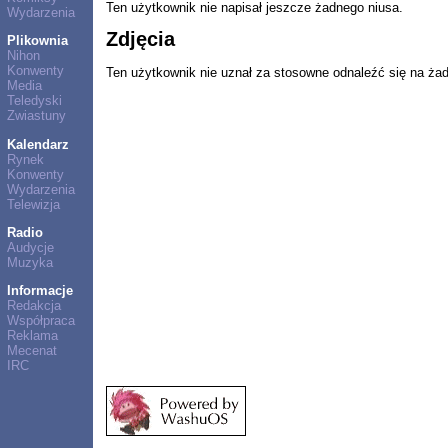
Ten użytkownik nie napisał jeszcze żadnego niusa.
Wydarzenia
Zdjęcia
Plikownia
Nihon
Konwenty
Ten użytkownik nie uznał za stosowne odnaleźć się na ża
Media
Teledyski
Zwiastuny
Kalendarz
Rynek
Konwenty
Wydarzenia
Telewizja
Radio
Audycje
Muzyka
Informacje
Redakcja
Współpraca
Reklama
Mecenat
IRC