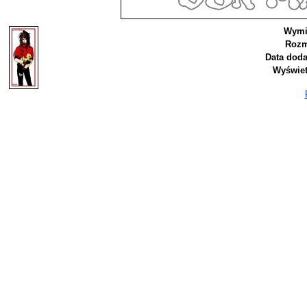
Wymi
Rozm
Data doda
Wyświet