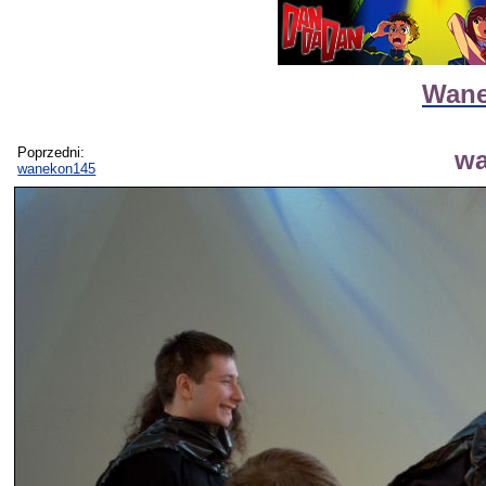
Wane
Poprzedni:
wa
wanekon145