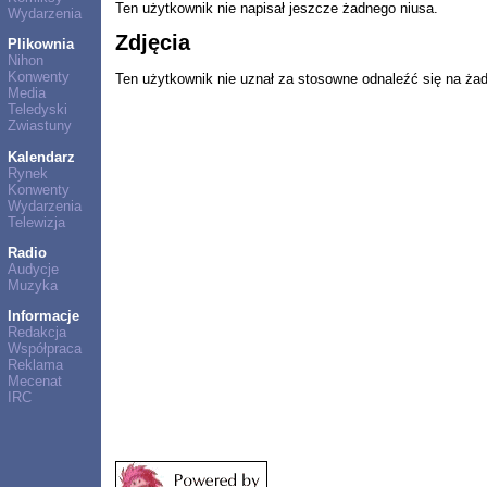
Ten użytkownik nie napisał jeszcze żadnego niusa.
Wydarzenia
Zdjęcia
Plikownia
Nihon
Konwenty
Ten użytkownik nie uznał za stosowne odnaleźć się na ża
Media
Teledyski
Zwiastuny
Kalendarz
Rynek
Konwenty
Wydarzenia
Telewizja
Radio
Audycje
Muzyka
Informacje
Redakcja
Współpraca
Reklama
Mecenat
IRC