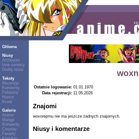
Główna
Niusy
Archiwum
Inne serwisy
Dodaj niusa
woxn
Teksty
Recenzje
Ostatnie logowanie:
01.01.1970
Konwenty
Felietony
Data rejestracji:
11.05.2026
Humor
Kiosk
Znajomi
Galerie
Anime
woxnreprnu nie ma jeszcze żadnych znajomych.
Manga
Konwenty
Niusy i komentarze
Cosplay
Fanarty
Komiksy