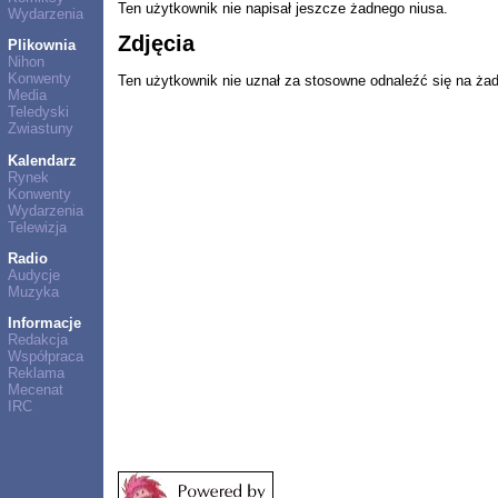
Ten użytkownik nie napisał jeszcze żadnego niusa.
Wydarzenia
Zdjęcia
Plikownia
Nihon
Konwenty
Ten użytkownik nie uznał za stosowne odnaleźć się na ża
Media
Teledyski
Zwiastuny
Kalendarz
Rynek
Konwenty
Wydarzenia
Telewizja
Radio
Audycje
Muzyka
Informacje
Redakcja
Współpraca
Reklama
Mecenat
IRC