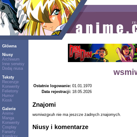
Główna
Niusy
Archiwum
Inne serwisy
Dodaj niusa
wsmi
Teksty
Recenzje
Ostatnie logowanie:
01.01.1970
Konwenty
Felietony
Data rejestracji:
18.05.2026
Humor
Kiosk
Znajomi
Galerie
Anime
wsmiwzgxuh nie ma jeszcze żadnych znajomych.
Manga
Konwenty
Niusy i komentarze
Cosplay
Fanarty
Komiksy