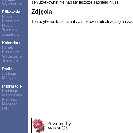
Ten użytkownik nie napisał jeszcze żadnego niusa.
Wydarzenia
Zdjęcia
Plikownia
Nihon
Konwenty
Ten użytkownik nie uznał za stosowne odnaleźć się na ża
Media
Teledyski
Zwiastuny
Kalendarz
Rynek
Konwenty
Wydarzenia
Telewizja
Radio
Audycje
Muzyka
Informacje
Redakcja
Współpraca
Reklama
Mecenat
IRC