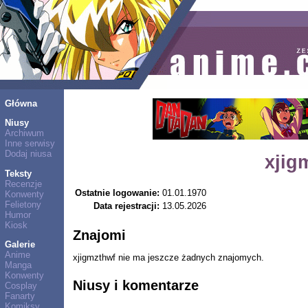
Główna
Niusy
Archiwum
Inne serwisy
Dodaj niusa
xjig
Teksty
Recenzje
Ostatnie logowanie:
01.01.1970
Konwenty
Felietony
Data rejestracji:
13.05.2026
Humor
Kiosk
Znajomi
Galerie
Anime
xjigmzthwf nie ma jeszcze żadnych znajomych.
Manga
Konwenty
Niusy i komentarze
Cosplay
Fanarty
Komiksy