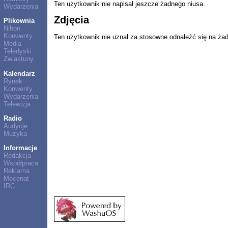
Ten użytkownik nie napisał jeszcze żadnego niusa.
Wydarzenia
Zdjęcia
Plikownia
Nihon
Konwenty
Ten użytkownik nie uznał za stosowne odnaleźć się na ża
Media
Teledyski
Zwiastuny
Kalendarz
Rynek
Konwenty
Wydarzenia
Telewizja
Radio
Audycje
Muzyka
Informacje
Redakcja
Współpraca
Reklama
Mecenat
IRC