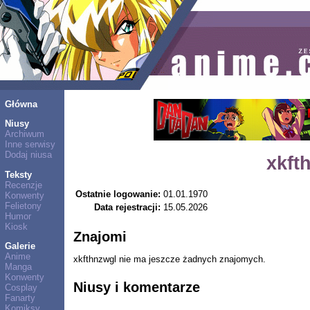
Główna
Niusy
Archiwum
Inne serwisy
Dodaj niusa
xkft
Teksty
Recenzje
Ostatnie logowanie:
01.01.1970
Konwenty
Felietony
Data rejestracji:
15.05.2026
Humor
Kiosk
Znajomi
Galerie
Anime
xkfthnzwgl nie ma jeszcze żadnych znajomych.
Manga
Konwenty
Niusy i komentarze
Cosplay
Fanarty
Komiksy