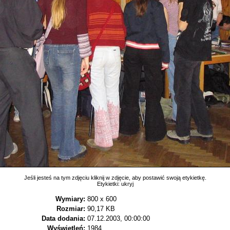
Jeśli jesteś na tym zdjęciu kliknij w zdjęcie, aby postawić swoją etykietkę.
Etykietki:
ukryj
Wymiary:
800 x 600
Rozmiar:
90,17 KB
Data dodania:
07.12.2003, 00:00:00
Wyświetleń:
1984