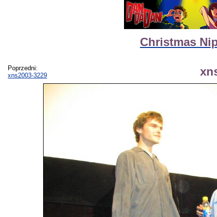
Christmas Ni
Poprzedni:
xn
xns2003-3229