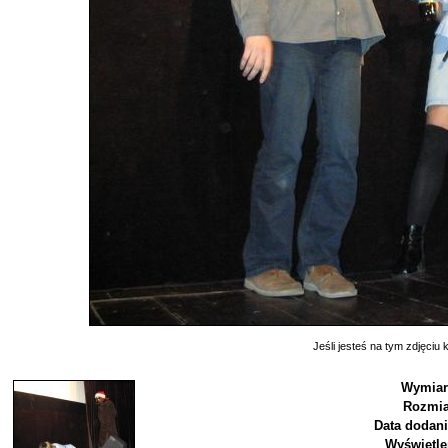
Jeśli jesteś na tym zdjęciu k
Wymiar
Rozmia
Data dodani
Wyświetle