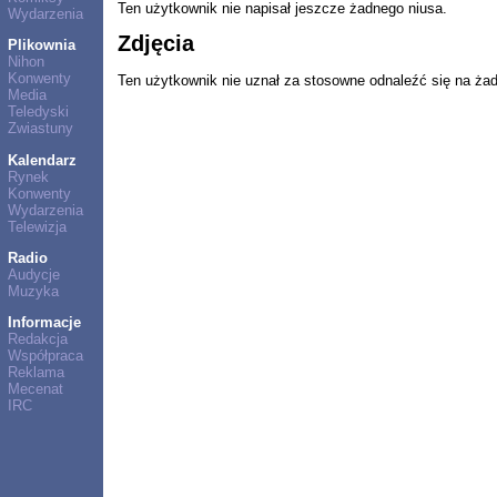
Ten użytkownik nie napisał jeszcze żadnego niusa.
Wydarzenia
Zdjęcia
Plikownia
Nihon
Konwenty
Ten użytkownik nie uznał za stosowne odnaleźć się na ża
Media
Teledyski
Zwiastuny
Kalendarz
Rynek
Konwenty
Wydarzenia
Telewizja
Radio
Audycje
Muzyka
Informacje
Redakcja
Współpraca
Reklama
Mecenat
IRC