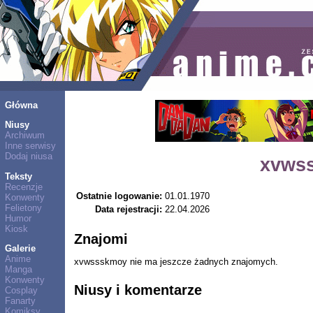
Główna
Niusy
Archiwum
Inne serwisy
Dodaj niusa
xvws
Teksty
Recenzje
Ostatnie logowanie:
01.01.1970
Konwenty
Felietony
Data rejestracji:
22.04.2026
Humor
Kiosk
Znajomi
Galerie
Anime
xvwssskmoy nie ma jeszcze żadnych znajomych.
Manga
Konwenty
Niusy i komentarze
Cosplay
Fanarty
Komiksy