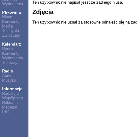
Ten użytkownik nie napisał jeszcze żadnego niusa.
Wydarzenia
Zdjęcia
Plikownia
Nihon
Konwenty
Ten użytkownik nie uznał za stosowne odnaleźć się na ża
Media
Teledyski
Zwiastuny
Kalendarz
Rynek
Konwenty
Wydarzenia
Telewizja
Radio
Audycje
Muzyka
Informacje
Redakcja
Współpraca
Reklama
Mecenat
IRC