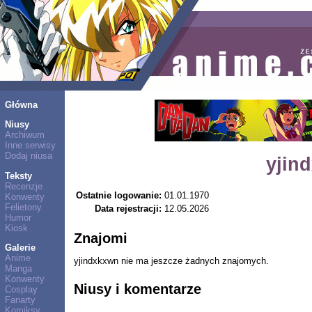
Główna
Niusy
Archiwum
Inne serwisy
Dodaj niusa
yjin
Teksty
Recenzje
Ostatnie logowanie:
01.01.1970
Konwenty
Felietony
Data rejestracji:
12.05.2026
Humor
Kiosk
Znajomi
Galerie
Anime
yjindxkxwn nie ma jeszcze żadnych znajomych.
Manga
Konwenty
Niusy i komentarze
Cosplay
Fanarty
Komiksy