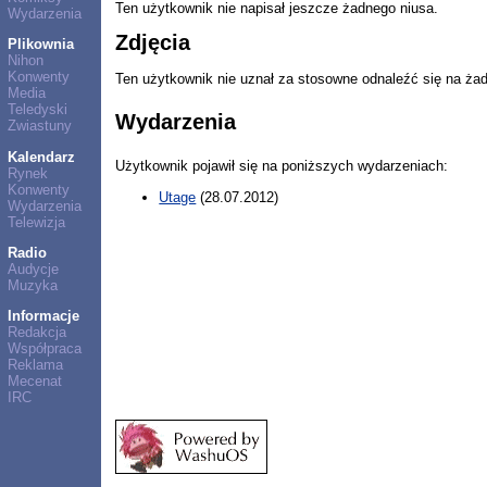
Ten użytkownik nie napisał jeszcze żadnego niusa.
Wydarzenia
Zdjęcia
Plikownia
Nihon
Konwenty
Ten użytkownik nie uznał za stosowne odnaleźć się na ża
Media
Teledyski
Wydarzenia
Zwiastuny
Kalendarz
Użytkownik pojawił się na poniższych wydarzeniach:
Rynek
Konwenty
Utage
(28.07.2012)
Wydarzenia
Telewizja
Radio
Audycje
Muzyka
Informacje
Redakcja
Współpraca
Reklama
Mecenat
IRC