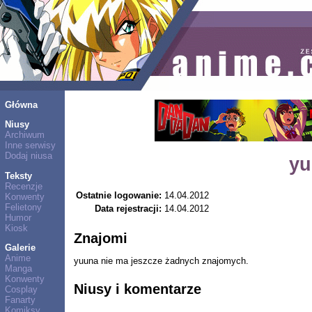
Główna
Niusy
Archiwum
Inne serwisy
Dodaj niusa
yu
Teksty
Recenzje
Ostatnie logowanie:
14.04.2012
Konwenty
Felietony
Data rejestracji:
14.04.2012
Humor
Kiosk
Znajomi
Galerie
Anime
yuuna nie ma jeszcze żadnych znajomych.
Manga
Konwenty
Niusy i komentarze
Cosplay
Fanarty
Komiksy